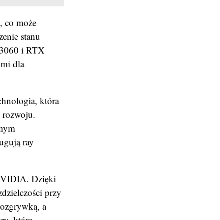
i, co może
zenie stanu
 3060 i RTX
ymi dla
chnologia, która
j rozwoju.
cznym
ugują ray
NVIDIA. Dzięki
dzielczości przy
rozgrywką, a
ry, które