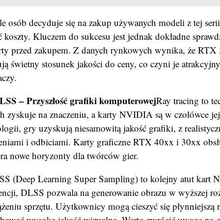
e osób decyduje się na zakup używanych modeli z tej seri
ć koszty. Kluczem do sukcesu jest jednak dokładne sprawd
arty przed zakupem. Z danych rynkowych wynika, że RTX
ją świetny stosunek jakości do ceny, co czyni je atrakcyjn
aczy.
DLSS – Przyszłość grafiki komputerowej
Ray tracing to te
ach zyskuje na znaczeniu, a karty NVIDIA są w czołówce je
ologii, gry uzyskują niesamowitą jakość grafiki, z realisty
ieniami i odbiciami. Karty graficzne RTX 40xx i 30xx obsł
era nowe horyzonty dla twórców gier.
S (Deep Learning Super Sampling) to kolejny atut kart 
igencji, DLSS pozwala na generowanie obrazu w wyższej roz
żeniu sprzętu. Użytkownicy mogą cieszyć się płynniejszą 
chować wysoką jakość wizualną. Warto zwrócić uwagę na g