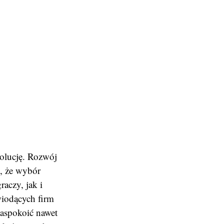
wolucję. Rozwój
y, że wybór
aczy, jak i
wiodących firm
zaspokoić nawet