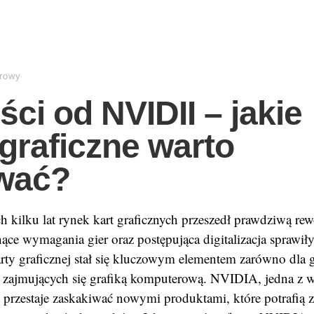
rowy
ci od NVIDII – jakie
 graficzne warto
wać?
h kilku lat rynek kart graficznych przeszedł prawdziwą re
nące wymagania gier oraz postępująca digitalizacja sprawił
ty graficznej stał się kluczowym elementem zarówno dla gr
w zajmujących się grafiką komputerową. NVIDIA, jedna z 
e przestaje zaskakiwać nowymi produktami, które potrafią 