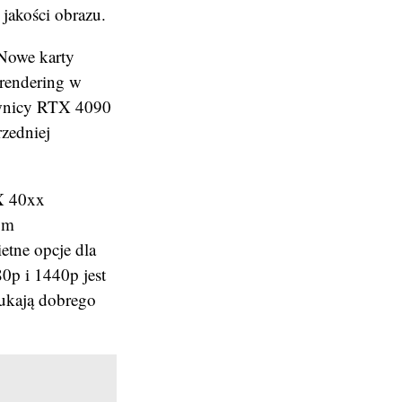
jakości obrazu.
 Nowe karty
 rendering w
kownicy RTX 4090
zedniej
X 40xx
żym
etne opcje dla
0p i 1440p jest
zukają dobrego