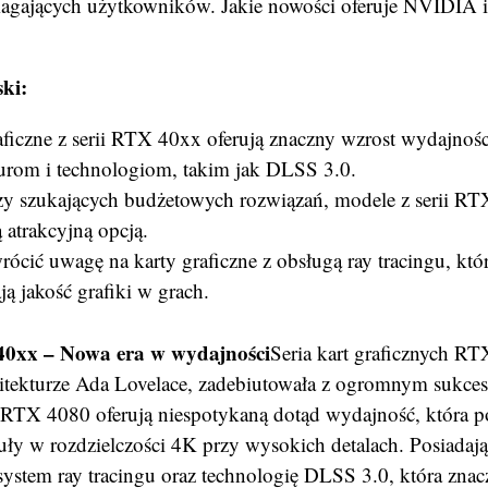
agających użytkowników. Jakie nowości oferuje NVIDIA i 
ki:
aficzne z serii RTX 40xx oferują znaczny wzrost wydajnoś
turom i technologiom, takim jak DLSS 3.0.
zy szukających budżetowych rozwiązań, modele z serii RT
 atrakcyjną opcją.
rócić uwagę na karty graficzne z obsługą ray tracingu, któ
ją jakość grafiki w grach.
xx – Nowa era w wydajności
Seria kart graficznych R
hitekturze Ada Lovelace, zadebiutowała z ogromnym sukces
RTX 4080 oferują niespotykaną dotąd wydajność, która p
uły w rozdzielczości 4K przy wysokich detalach. Posiadają
system ray tracingu oraz technologię DLSS 3.0, która znac