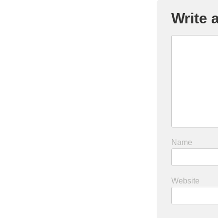
Write
Name
Website