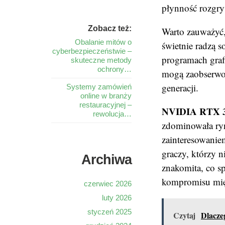
płynność rozgry
Zobacz też:
Warto zauważyć,
Obalanie mitów o
świetnie radzą s
cyberbezpieczeństwie –
programach graf
skuteczne metody
ochrony…
mogą zaobserwo
generacji.
Systemy zamówień
online w branży
restauracyjnej –
NVIDIA RTX 30
rewolucja…
zdominowała ryn
zainteresowanie
graczy, którzy 
Archiwa
znakomita, co s
kompromisu międ
czerwiec 2026
luty 2026
styczeń 2025
Czytaj
Dlacze