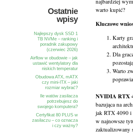
najbardziej wym
warto kupić?
Ostatnie
wpisy
Kluczowe wnios
Najlepszy dysk SSD 1
Karty gr
TB NVMe – ranking i
poradnik zakupowy
architek
(czerwiec 2026)
Dla grac
Airflow w obudowie – jak
pozostają
ustawić wentylatory dla
niskich temperatur
Warto zw
Obudowa ATX, mATX
poprawia
czy mini-ITX – jaki
rozmiar wybrać?
NVIDIA RTX 40
Ile watów zasilacza
potrzebujesz do
bazująca na arc
swojego komputera?
jak RTX 4090 i 
Certyfikat 80 PLUS w
w najnowsze tyt
zasilaczu – co oznacza
i czy ważny?
zaktualizowany 