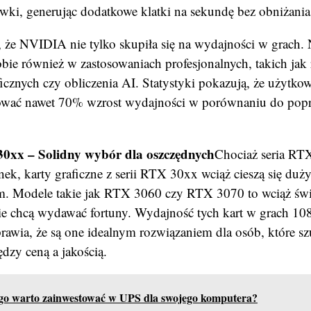
wki, generując dodatkowe klatki na sekundę bez obniżania 
 że NVIDIA nie tylko skupiła się na wydajności w grach.
obie również w zastosowaniach profesjonalnych, takich jak
icznych czy obliczenia AI. Statystyki pokazują, że użyt
wać nawet 70% wzrost wydajności w porównaniu do popr
xx – Solidny wybór dla oszczędnych
Chociaż seria RT
ek, karty graficzne z serii RTX 30xx wciąż cieszą się du
m. Modele takie jak RTX 3060 czy RTX 3070 to wciąż świ
nie chcą wydawać fortuny. Wydajność tych kart w grach 108
prawia, że są one idealnym rozwiązaniem dla osób, które s
zy ceną a jakością.
go warto zainwestować w UPS dla swojego komputera?