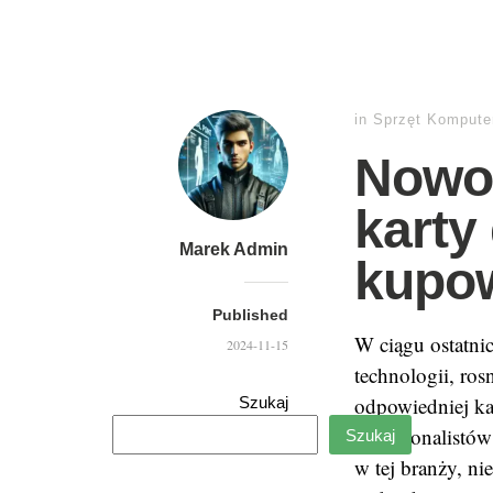
in
Sprzęt Kompute
Nowoś
karty
Marek Admin
kupo
Published
W ciągu ostatnic
2024-11-15
technologii, ros
odpowiedniej kar
Szukaj
profesjonalistó
Szukaj
w tej branży, ni