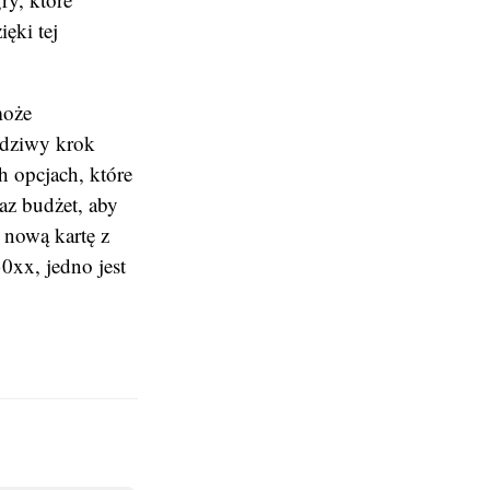
ęki tej
może
wdziwy krok
h opcjach, które
az budżet, aby
 nową kartę z
0xx, jedno jest