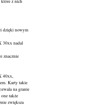
które z nich
ci dzięki nowym
X 30xx nadal
re znacznie
TX 40xx,
em. Karty takie
ozwala na granie
 one także
znie zwiększa