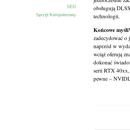
SEO
obsługują DLSS 
Sprzęt Komputerowy
technologii.
Końcowe myśli
zadecydować o j
naprzód w wydajn
wciąż oferują zn
dokonać świadom
serii RTX 40xx,
pewne – NVIDIA 