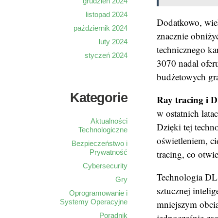
grudzień 2024
listopad 2024
Dodatkowo, wiel
październik 2024
znacznie obniży
luty 2024
technicznego k
styczeń 2024
3070 nadal oferu
budżetowych gr
Kategorie
Ray tracing i 
w ostatnich lat
Aktualności
Dzięki tej techn
Technologiczne
oświetleniem, c
Bezpieczeństwo i
tracing, co otwi
Prywatność
Cybersecurity
Technologia DLS
Gry
sztucznej intel
Oprogramowanie i
Systemy Operacyjne
mniejszym obcią
Poradnik
jednocześnie za