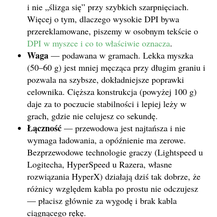
i nie „ślizga się” przy szybkich szarpnięciach.
Więcej o tym, dlaczego wysokie DPI bywa
przereklamowane, piszemy w osobnym tekście o
DPI w myszce i co to właściwie oznacza
.
Waga
— podawana w gramach. Lekka myszka
(50–60 g) jest mniej męcząca przy długim graniu i
pozwala na szybsze, dokładniejsze poprawki
celownika. Cięższa konstrukcja (powyżej 100 g)
daje za to poczucie stabilności i lepiej leży w
grach, gdzie nie celujesz co sekundę.
Łączność
— przewodowa jest najtańsza i nie
wymaga ładowania, a opóźnienie ma zerowe.
Bezprzewodowe technologie graczy (Lightspeed u
Logitecha, HyperSpeed u Razera, własne
rozwiązania HyperX) działają dziś tak dobrze, że
różnicy względem kabla po prostu nie odczujesz
— płacisz głównie za wygodę i brak kabla
ciągnącego rękę.