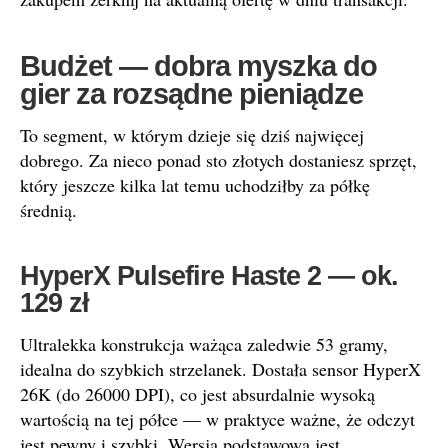
Budżet — dobra myszka do
gier za rozsądne pieniądze
To segment, w którym dzieje się dziś najwięcej
dobrego. Za nieco ponad sto złotych dostaniesz sprzęt,
który jeszcze kilka lat temu uchodziłby za półkę
średnią.
HyperX Pulsefire Haste 2 — ok.
129 zł
Ultralekka konstrukcja ważąca zaledwie 53 gramy,
idealna do szybkich strzelanek. Dostała sensor HyperX
26K (do 26000 DPI), co jest absurdalnie wysoką
wartością na tej półce — w praktyce ważne, że odczyt
jest pewny i szybki. Wersja podstawowa jest