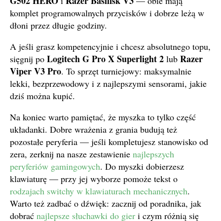
G502 HERO
Razer Basilisk V3
i
— obie mają
komplet programowalnych przycisków i dobrze leżą w
dłoni przez długie godziny.
A jeśli grasz kompetencyjnie i chcesz absolutnego topu,
Logitech G Pro X Superlight 2
Razer
sięgnij po
lub
Viper V3 Pro
. To sprzęt turniejowy: maksymalnie
lekki, bezprzewodowy i z najlepszymi sensorami, jakie
dziś można kupić.
Na koniec warto pamiętać, że myszka to tylko część
układanki. Dobre wrażenia z grania budują też
pozostałe peryferia — jeśli kompletujesz stanowisko od
zera, zerknij na nasze zestawienie
najlepszych
peryferiów gamingowych
. Do myszki dobierzesz
klawiaturę — przy jej wyborze pomoże tekst o
rodzajach switchy w klawiaturach mechanicznych
.
Warto też zadbać o dźwięk: zacznij od poradnika, jak
dobrać
najlepsze słuchawki do gier
i czym różnią się