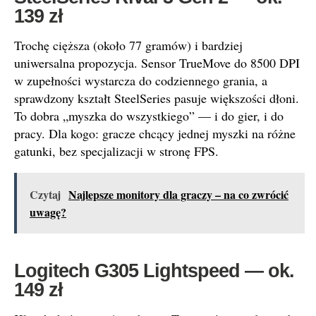
139 zł
Trochę cięższa (około 77 gramów) i bardziej
uniwersalna propozycja. Sensor TrueMove do 8500 DPI
w zupełności wystarcza do codziennego grania, a
sprawdzony kształt SteelSeries pasuje większości dłoni.
To dobra „myszka do wszystkiego” — i do gier, i do
pracy. Dla kogo: gracze chcący jednej myszki na różne
gatunki, bez specjalizacji w stronę FPS.
Czytaj
Najlepsze monitory dla graczy – na co zwrócić
uwagę?
Logitech G305 Lightspeed — ok.
149 zł