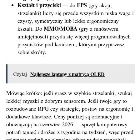
Kształt i przyciski
FPS
— do
(gry akcji,
strzelanki) liczy się przede wszystkim niska waga i
czysty, symetryczny lub lekko ergonomiczny
MMO/MOBA
kształt. Do
(gry z mnóstwem
umiejętności) przyda się więcej programowalnych
przycisków pod kciukiem, którymi przypiszesz
sobie skróty.
Czytaj
Najlepsze laptopy z matrycą OLED
Mówiąc krótko: jeśli grasz w szybkie strzelanki, szukaj
lekkiej myszki z dobrym sensorem. Jeśli twoje gry to
rozbudowane RPG czy strategie, postaw na ergonomię i
dodatkowe klawisze. Ceny poniżej są orientacyjne i
obowiązują na czerwiec 2026 — sprzęt komputerowy
potrafi tanieć i drożeć z tygodnia na tydzień, więc przed
zakupem zerknij na aktualną ofertę w dniu transakcji.