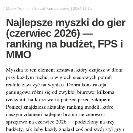
Marek Admin
in
Sprzęt Komputerowy
|
2024-11-15
Najlepsze myszki do gier
(czerwiec 2026) —
ranking na budżet, FPS i
MMO
Myszka to ten element zestawu, który czujesz w dłoni
przy każdym ruchu, a w grach sieciowych potrafi
realnie zaważyć na wyniku. Dobra konstrukcja
gamingowa różni się od zwykłej biurowej kilkoma
rzeczami, na które warto patrzeć przed zakupem.
Poniżej znajdziesz aktualny ranking modeli, które
naszym zdaniem najlepiej bronią się cenowo i
sprzętowo na czerwiec 2026 — podzielony na trzy
budżety, tak żeby każdy znalazł coś pod swój styl gry i