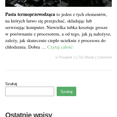
Pasta termoprzewodząca
to jeden z tych elementów,
na których łatwo się przejechać, składając lub
serwisując komputer. Niewielka tubka kosztuje grosze
w porównaniu z procesorem, a od tego, jak ją nałożysz,
zależy, jak skutecznie ciepło ucieknie z procesora do
chłodzenia. Dobra …
Czytaj całość:
in
Poradnik
|
1,712 Words
|
Comment
Szukaj
Szukaj
Ostatnie wpisy