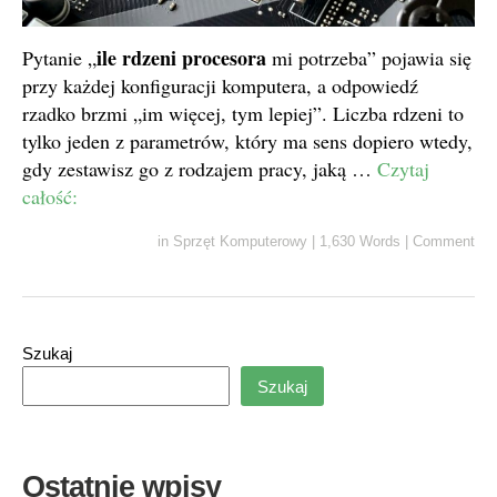
ile rdzeni procesora
Pytanie „
mi potrzeba” pojawia się
przy każdej konfiguracji komputera, a odpowiedź
rzadko brzmi „im więcej, tym lepiej”. Liczba rdzeni to
tylko jeden z parametrów, który ma sens dopiero wtedy,
gdy zestawisz go z rodzajem pracy, jaką …
Czytaj
całość:
in
Sprzęt Komputerowy
|
1,630 Words
|
Comment
Szukaj
Szukaj
Ostatnie wpisy