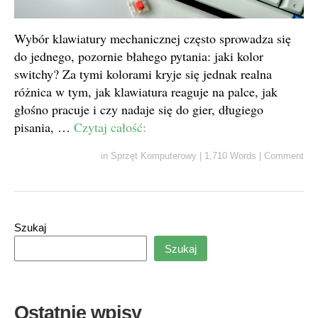
Wybór klawiatury mechanicznej często sprowadza się
do jednego, pozornie błahego pytania: jaki kolor
switchy? Za tymi kolorami kryje się jednak realna
różnica w tym, jak klawiatura reaguje na palce, jak
głośno pracuje i czy nadaje się do gier, długiego
pisania, …
Czytaj całość:
in
Sprzęt Komputerowy
|
1,710 Words
|
Comment
Szukaj
Szukaj
Ostatnie wpisy