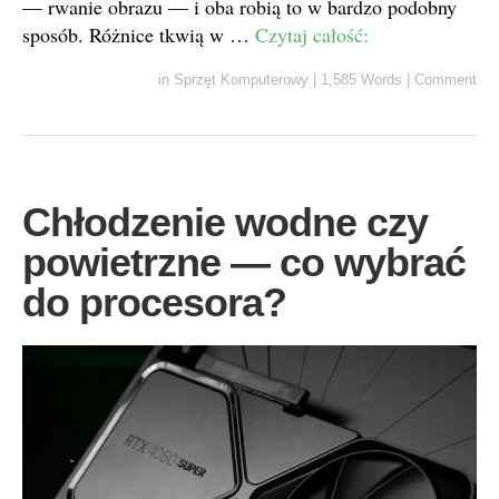
— rwanie obrazu — i oba robią to w bardzo podobny
sposób. Różnice tkwią w …
Czytaj całość:
in
Sprzęt Komputerowy
|
1,585 Words
|
Comment
Chłodzenie wodne czy
powietrzne — co wybrać
do procesora?