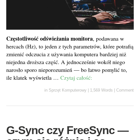
Częstotliwość odświeżania monitora
, podawana w
hercach (Hz), to jeden z tych parametrów, które potrafią
zmienić odczucia z używania komputera bardziej niż
niejedna droższa część. A jednocześnie wokół niego
narosło sporo nieporozumień — bo łatwo pomylić to,
ile klatek wyświetla …
Czytaj całość:
in
Sprzęt Komputerowy
|
1,569 Words
|
Comment
G-Sync czy FreeSync —