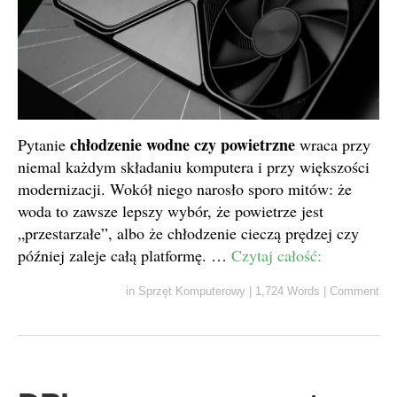
chłodzenie wodne czy powietrzne
Pytanie
wraca przy
niemal każdym składaniu komputera i przy większości
modernizacji. Wokół niego narosło sporo mitów: że
woda to zawsze lepszy wybór, że powietrze jest
„przestarzałe”, albo że chłodzenie cieczą prędzej czy
później zaleje całą platformę. …
Czytaj całość:
in
Sprzęt Komputerowy
|
1,724 Words
|
Comment