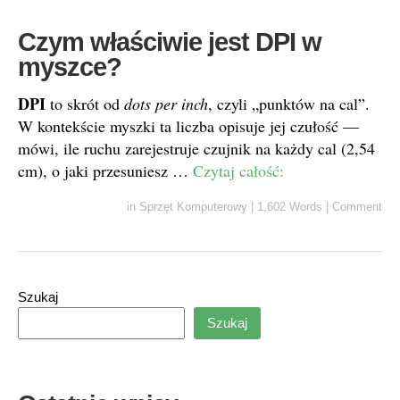
Czym właściwie jest DPI w
myszce?
DPI
to skrót od
dots per inch
, czyli „punktów na cal”.
W kontekście myszki ta liczba opisuje jej czułość —
mówi, ile ruchu zarejestruje czujnik na każdy cal (2,54
cm), o jaki przesuniesz …
Czytaj całość:
in
Sprzęt Komputerowy
|
1,602 Words
|
Comment
Szukaj
Szukaj