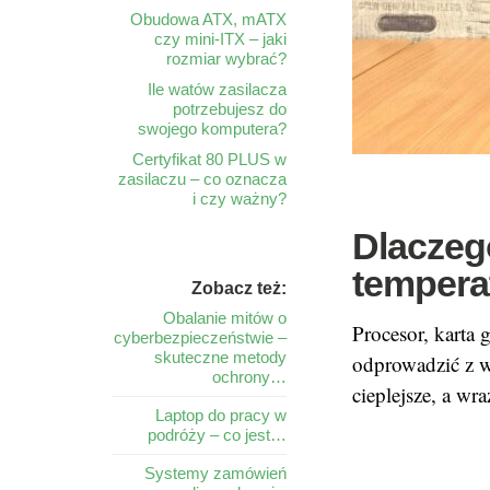
Obudowa ATX, mATX
czy mini-ITX – jaki
rozmiar wybrać?
Ile watów zasilacza
potrzebujesz do
swojego komputera?
Certyfikat 80 PLUS w
zasilaczu – co oznacza
i czy ważny?
Dlaczeg
tempera
Zobacz też:
Obalanie mitów o
Procesor, karta 
cyberbezpieczeństwie –
skuteczne metody
odprowadzić z w
ochrony…
cieplejsze, a w
Laptop do pracy w
podróży – co jest…
Systemy zamówień