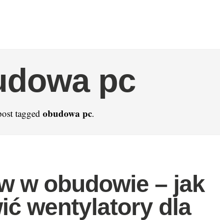
udowa pc
obudowa pc
post tagged
.
ow w obudowie – jak
ić wentylatory dla