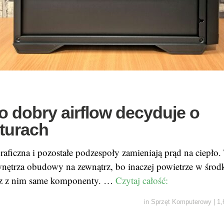
o dobry airflow decyduje o
turach
graficzna i pozostałe podzespoły zamieniają prąd na ciepło. 
nętrza obudowy na zewnątrz, bo inaczej powietrze w środk
raz z nim same komponenty. …
Czytaj całość:
in
Sprzęt Komputerowy
|
1,