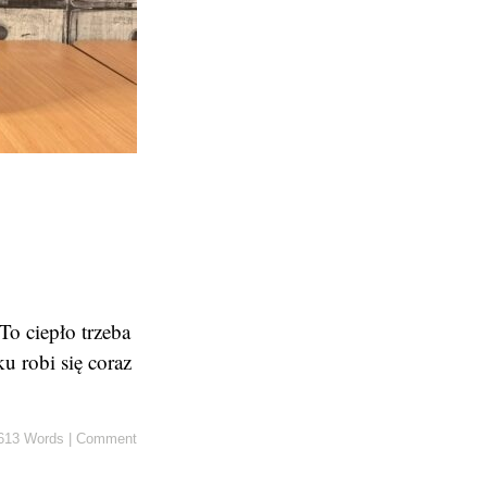
To ciepło trzeba
u robi się coraz
613 Words
|
Comment