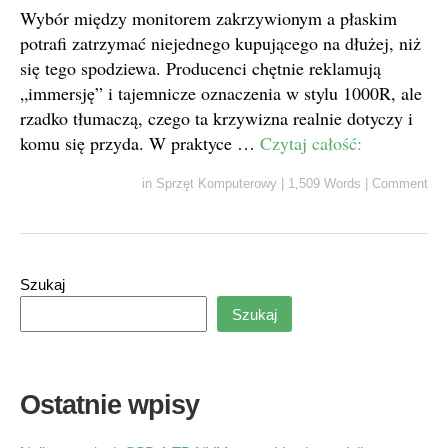
Wybór między monitorem zakrzywionym a płaskim
potrafi zatrzymać niejednego kupującego na dłużej, niż
się tego spodziewa. Producenci chętnie reklamują
„immersję” i tajemnicze oznaczenia w stylu 1000R, ale
rzadko tłumaczą, czego ta krzywizna realnie dotyczy i
komu się przyda. W praktyce …
Czytaj całość:
in
Sprzęt Komputerowy
|
1,509 Words
|
Comment
Szukaj
Szukaj
Ostatnie wpisy